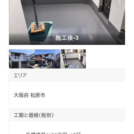
施工後-1
施
エリア
大阪府 松原市
工期と価格（税別）