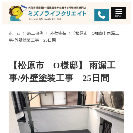
メ
イ
MENU
ン
コ
ホーム
施工事例
外壁塗装
【松原市 O様邸】 雨漏工
ン
事/外壁塗装工事 25日間
テ
ン
【松原市 O様邸】 雨漏工
ツ
へ
事/外壁塗装工事 25日間
移
動