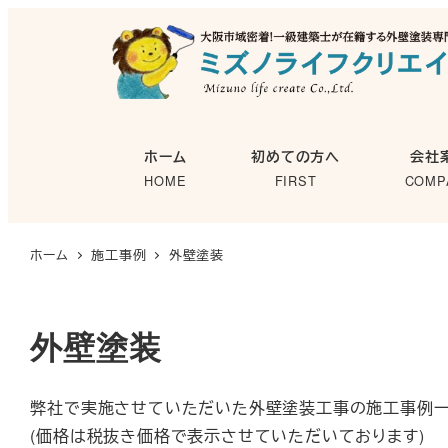
メ
イ
ン
コ
ン
ホーム
初めての方へ
会社
テ
HOME
FIRST
COMP
ン
ツ
へ
ホーム
施工事例
外壁塗装
移
動
外壁塗装
弊社で実施させていただいた外壁塗装工事の施工事例一
(価格は税抜き価格で表示させていただいております)