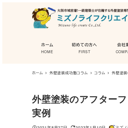
メ
イ
ン
コ
ン
ホーム
初めての方へ
会社
テ
HOME
FIRST
COMP
ン
ツ
へ
ホーム
外壁塗装成功塾コラム
コラム
外壁塗装
移
動
外壁塗装のアフターフ
実例
2021年8月27日
2023年1月10日
ミズノ