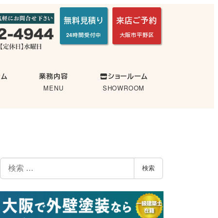
無料見積り
来店ご予約
24時間受付中
大阪市平野区
ラム
業務内容
ショールーム
MENU
SHOWROOM
検
検索
索